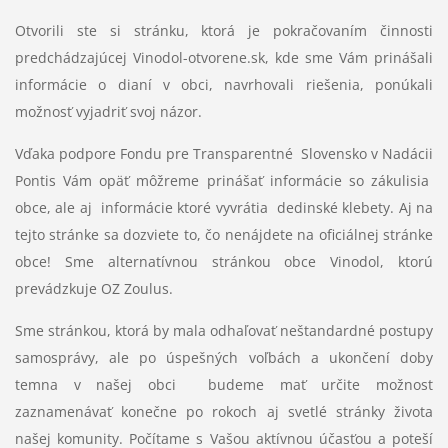
Otvorili ste si stránku, ktorá je pokračovaním činnosti
predchádzajúcej Vinodol-otvorene.sk, kde sme Vám prinášali
informácie o dianí v obci, navrhovali riešenia, ponúkali
možnosť vyjadriť svoj názor.
Vďaka podpore Fondu pre Transparentné Slovensko v Nadácii
Pontis Vám opäť môžreme prinášať informácie so zákulisia
obce, ale aj informácie ktoré vyvrátia dedinské klebety. Aj na
tejto stránke sa dozviete to, čo nenájdete na oficiálnej stránke
obce! Sme alternatívnou stránkou obce Vinodol, ktorú
prevádzkuje OZ Zoulus.
Sme stránkou, ktorá by mala odhaľovať neštandardné postupy
samosprávy, ale po úspešných voľbách a ukončení doby
temna v našej obci budeme mať určite možnosť
zaznamenávať konečne po rokoch aj svetlé stránky života
našej komunity. Počítame s Vašou aktívnou účasťou a poteší