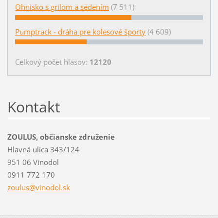
Ohnisko s grilom a sedením
(7 511)
Pumptrack - dráha pre kolesové športy
(4 609)
Celkový počet hlasov:
12120
Kontakt
ZOULUS, občianske združenie
Hlavná ulica 343/124
951 06 Vinodol
0911 772 170
zoulus@v
inodol.s
k