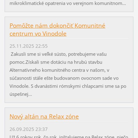
mikroklimatické opatrenia vo verejnom komunitnom...
Pomôžte nám dokončiť Komunitné
centrum vo Vinodole
25.11.2025 22:55
Zakusli sme si veľké sústo, potrebujeme vašu
pomoc.Získali sme dotáciu na hrubú stavbu
Alternatívneho komunitného centra v našom, v
súčasnosti stále ešte budovanom ovocnom sade vo
Vinodole. S dvanástimi rómskymi chlapcami sme sa po
úspešnej...
Nový altán na Relax zóne
26.09.2025 23:37
Už 6 rokov rok, čo rok inštalujeme na Relax zóne niečo