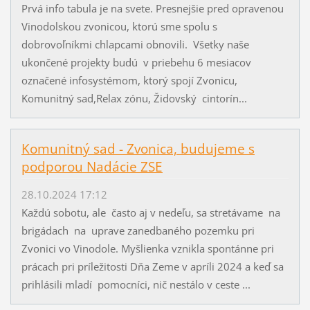
Prvá info tabula je na svete. Presnejšie pred opravenou
Vinodolskou zvonicou, ktorú sme spolu s
dobrovoľníkmi chlapcami obnovili. Všetky naše
ukončené projekty budú v priebehu 6 mesiacov
označené infosystémom, ktorý spojí Zvonicu,
Komunitný sad,Relax zónu, Židovský cintorín...
Komunitný sad - Zvonica, budujeme s
podporou Nadácie ZSE
28.10.2024 17:12
Každú sobotu, ale často aj v nedeľu, sa stretávame na
brigádach na uprave zanedbaného pozemku pri
Zvonici vo Vinodole. Myšlienka vznikla spontánne pri
prácach pri príležitosti Dňa Zeme v apríli 2024 a keď sa
prihlásili mladí pomocníci, nič nestálo v ceste ...