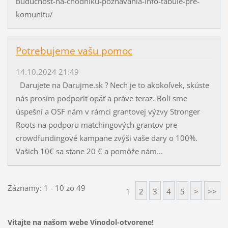
buducnost-na-chodniku-poznavania-info-tabule-pre-
komunitu/
Potrebujeme vašu pomoc
14.10.2024 21:49
Darujete na Darujme.sk ? Nech je to akokoľvek, skúste
nás prosím podporiť opäť a práve teraz. Boli sme
úspešní a OSF nám v rámci grantovej výzvy Stronger
Roots na podporu matchingových grantov pre
crowdfundingové kampane zvýši vaše dary o 100%.
Vašich 10€ sa stane 20 € a pomôže nám...
Záznamy: 1 - 10 zo 49
1
2
3
4
5
>
>>
Vitajte na našom webe Vinodol-otvorene!